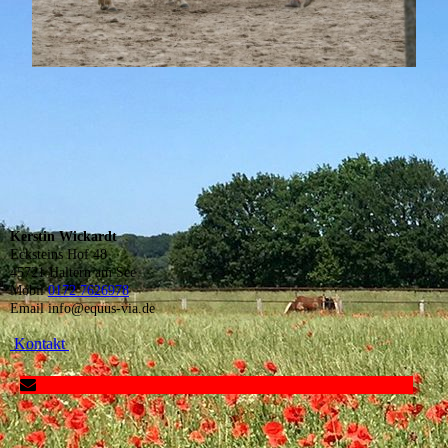
Kerstin Wickardt
Ecksteins Hof 48
45721 Haltern am See
Mobil
0172 7626978
Email info@equus-via.de
Kontakt