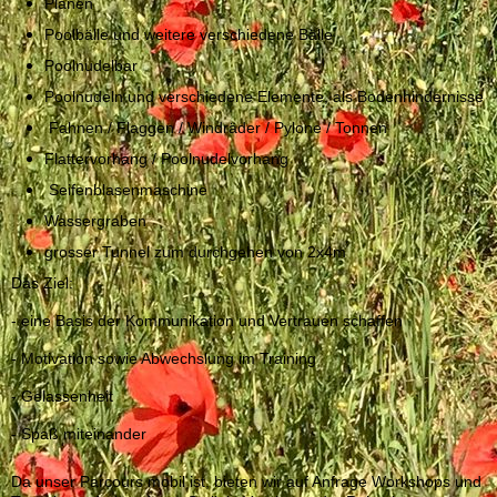
Planen
Poolbälle und weitere verschiedene Bälle
Poolnudelbar
Poolnudeln und verschiedene Elemente, als Bodenhindernisse
Fahnen / Flaggen / Windräder / Pylone / Tonnen
Flattervorhang / Poolnudelvorhang
Seifenblasenmaschine
Wassergraben
grosser Tunnel zum durchgehen von 2x4m
Das Ziel:
- eine Basis der Kommunikation und Vertrauen schaffen
- Motivation sowie Abwechslung im Training
- Gelassenheit
- Spaß miteinander
Da unser Parcours mobil ist, bieten wir auf Anfrage Workshops und