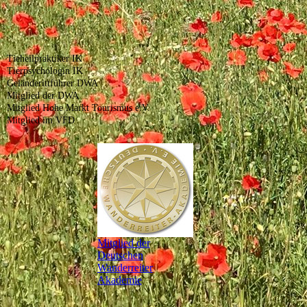
Tieheilpraktiker IK
Tierpsychologin IK
Geländerittführer DWA
Mitglied der DWA
Mitglied Hohe Markt Tourismus e.V.
Mitglied im VFD
Mitglied der
Deutschen
Wanderreiter
Akademie